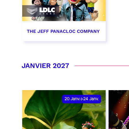
THE JEFF PANACLOC COMPANY
13 décembre 2026 - 16:00
RÉSERVER
JANVIER 2027
20
Janv.
24
Janv.