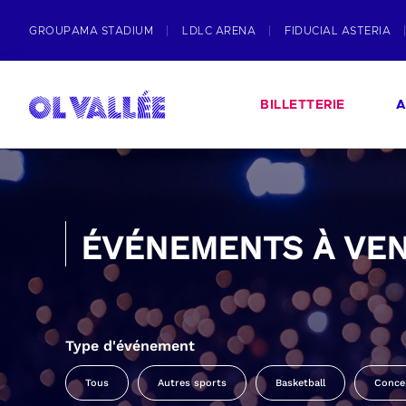
GROUPAMA STADIUM
LDLC ARENA
FIDUCIAL ASTERIA
BILLETTERIE
A
ÉVÉNEMENTS À VEN
Type d'événement
Tous
Autres sports
Basketball
Conce