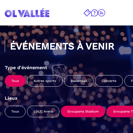
ÉVÉNEMENTS À VENIR
Type d'événement
Tous
Autres sports
Basketball
Concerts
F
Lieux
Tous
LDLC Arena
Groupama Stadium
Groupama Tr