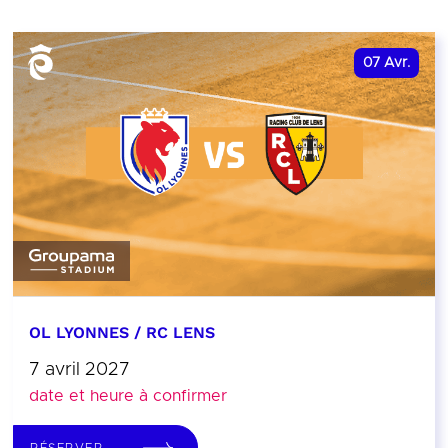
07
Avr.
OL LYONNES / RC LENS
7 avril 2027
date et heure à confirmer
RÉSERVER