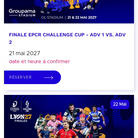
FINALE EPCR CHALLENGE CUP - ADV 1 VS. ADV
2
21 mai 2027
date et heure à confirmer
RÉSERVER
22
Mai