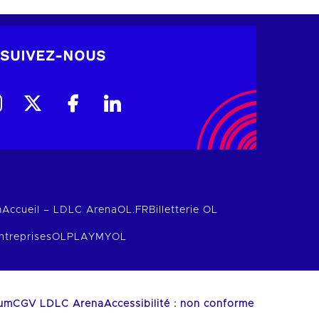
SUIVEZ-NOUS
m
Accueil – LDLC Arena
OL.FR
Billetterie OL
ntreprises
OLPLAY
MYOL
ium
CGV LDLC Arena
Accessibilité : non conforme