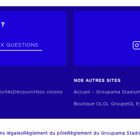
 ?
UX QUESTIONS
NOS AUTRES SITES
ivités
Découvrir
Nos voisins
Accueil – Groupama Stadiu
Boutique OL
OL Groupe
OL E
ns légales
Règlement du pôle
Règlement du Groupama Stad