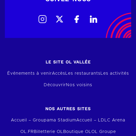
LE SITE OL VALLÉE
Événements à venir
Accès
Les restaurants
Les activités
Découvrir
Nos voisins
NOS AUTRES SITES
Accueil – Groupama Stadium
Accueil – LDLC Arena
OL.FR
Billetterie OL
Boutique OL
OL Groupe