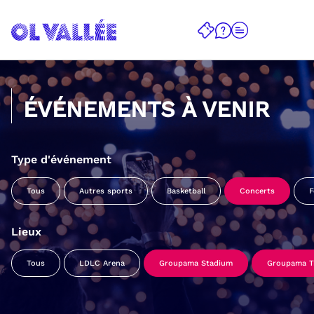
ÉVÉNEMENTS À VENIR
Type d'événement
Tous
Autres sports
Basketball
Concerts
F
Lieux
Tous
LDLC Arena
Groupama Stadium
Groupama Tr