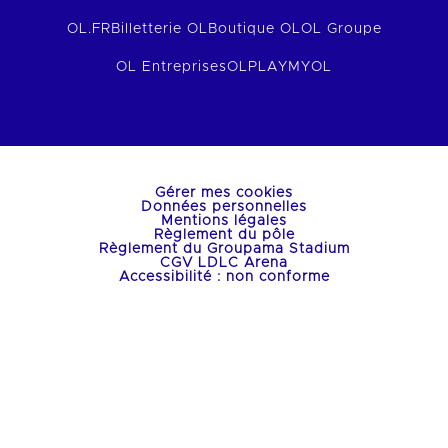
OL.FR
Billetterie OL
Boutique OL
OL Groupe
OL Entreprises
OLPLAY
MYOL
Gérer mes cookies
Données personnelles
Mentions légales
Règlement du pôle
Règlement du Groupama Stadium
CGV LDLC Arena
Accessibilité : non conforme