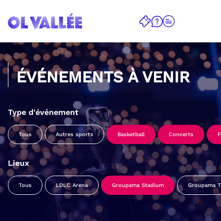
ÉVÉNEMENTS À VENIR
Type d'événement
Tous
Autres sports
Basketball
Concerts
F
Lieux
Tous
LDLC Arena
Groupama Stadium
Groupama Tr