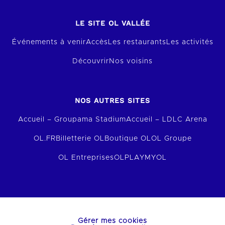
LE SITE OL VALLÉE
Événements à venir
Accès
Les restaurants
Les activités
Découvrir
Nos voisins
NOS AUTRES SITES
Accueil – Groupama Stadium
Accueil – LDLC Arena
OL.FR
Billetterie OL
Boutique OL
OL Groupe
OL Entreprises
OLPLAY
MYOL
Gérer mes cookies