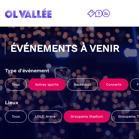
ÉVÉNEMENTS À VENIR
Type d'événement
Tous
Autres sports
Basketball
Concerts
F
Lieux
Tous
LDLC Arena
Groupama Stadium
Groupama Tr