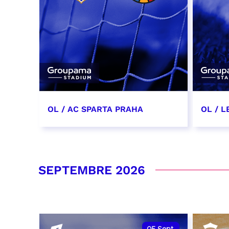
OL / AC SPARTA PRAHA
OL / L
11 août 2026 - 21:00
29 aoû
RÉSERVER
RÉSER
SEPTEMBRE 2026