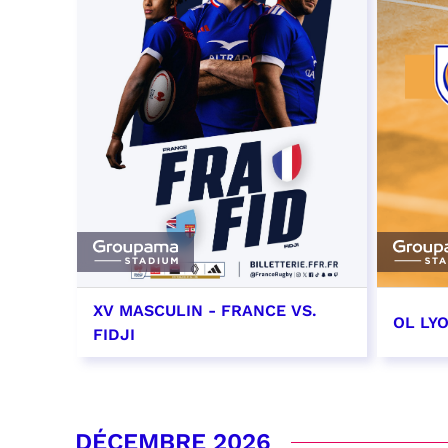
XV MASCULIN - FRANCE VS.
OL LY
FIDJI
7 novembre 2026 - 21:10
14 no
date e
RÉSERVER
DÉCEMBRE 2026
RÉSER