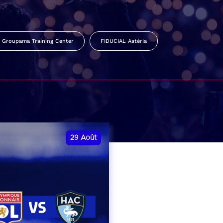
Groupama Training Center
FIDUCIAL Astéria
29
Août