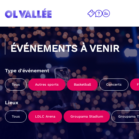
ÉVÉNEMENTS À VENIR
Type d'événement
Tous
Autres sports
Basketball
Concerts
F
Lieux
Tous
LDLC Arena
Groupama Stadium
Groupama Tr