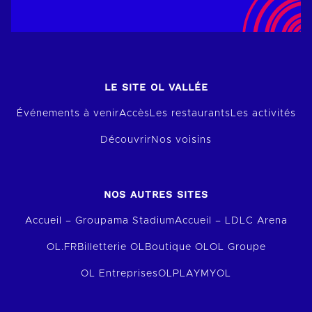
LE SITE OL VALLÉE
Événements à venir
Accès
Les restaurants
Les activités
Découvrir
Nos voisins
NOS AUTRES SITES
Accueil – Groupama Stadium
Accueil – LDLC Arena
OL.FR
Billetterie OL
Boutique OL
OL Groupe
OL Entreprises
OLPLAY
MYOL