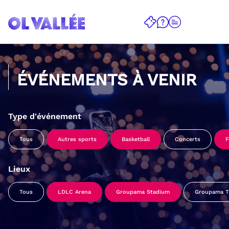
ÉVÉNEMENTS À VENIR
Type d'événement
Tous
Autres sports
Basketball
Concerts
F
Lieux
Tous
LDLC Arena
Groupama Stadium
Groupama Tr