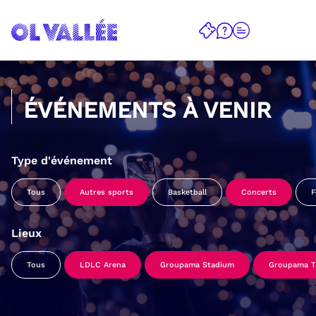
ÉVÉNEMENTS À VENIR
Type d'événement
Tous
Autres sports
Basketball
Concerts
F
Lieux
Tous
LDLC Arena
Groupama Stadium
Groupama Tr