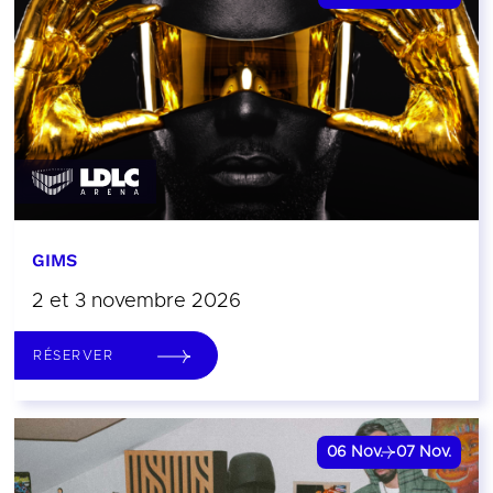
GIMS
2 et 3 novembre 2026
RÉSERVER
06
Nov.
07
Nov.