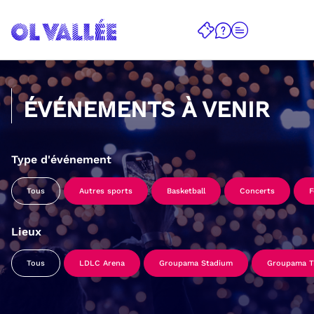
ÉVÉNEMENTS À VENIR
Type d'événement
Tous
Autres sports
Basketball
Concerts
F
Lieux
Tous
LDLC Arena
Groupama Stadium
Groupama Tr