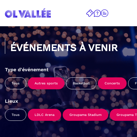
ÉVÉNEMENTS À VENIR
Type d'événement
Tous
Autres sports
Basketball
Concerts
F
Lieux
Tous
LDLC Arena
Groupama Stadium
Groupama Tr