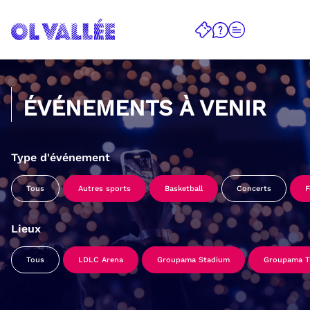
ÉVÉNEMENTS À VENIR
Type d'événement
Tous
Autres sports
Basketball
Concerts
F
Lieux
Tous
LDLC Arena
Groupama Stadium
Groupama Tr