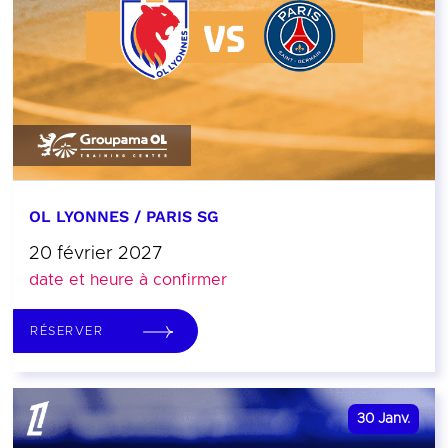
OL LYONNES / PARIS SG
20 février 2027
date et heure à confirmer
RÉSERVER
30
Janv.