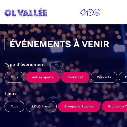
ÉVÉNEMENTS À VENIR
Type d'événement
Tous
Autres sports
Basketball
Concerts
F
Lieux
Tous
LDLC Arena
Groupama Stadium
Groupama Tr