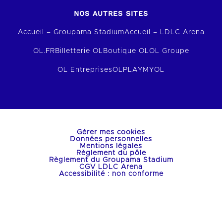
NOS AUTRES SITES
Accueil – Groupama Stadium
Accueil – LDLC Arena
OL.FR
Billetterie OL
Boutique OL
OL Groupe
OL Entreprises
OLPLAY
MYOL
Gérer mes cookies
Données personnelles
Mentions légales
Règlement du pôle
Règlement du Groupama Stadium
CGV LDLC Arena
Accessibilité : non conforme