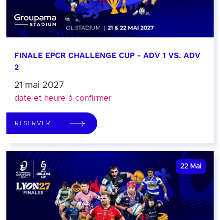
FINALE EPCR CHALLENGE CUP - ADV 1 VS. ADV
2
21 mai 2027
date et heure à confirmer
RÉSERVER
22
Mai