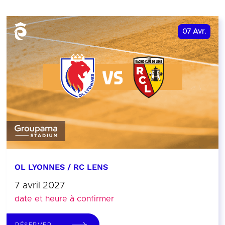
07
Avr.
OL LYONNES / RC LENS
7 avril 2027
date et heure à confirmer
RÉSERVER