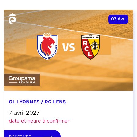
07
Avr.
OL LYONNES / RC LENS
7 avril 2027
date et heure à confirmer
RÉSERVER