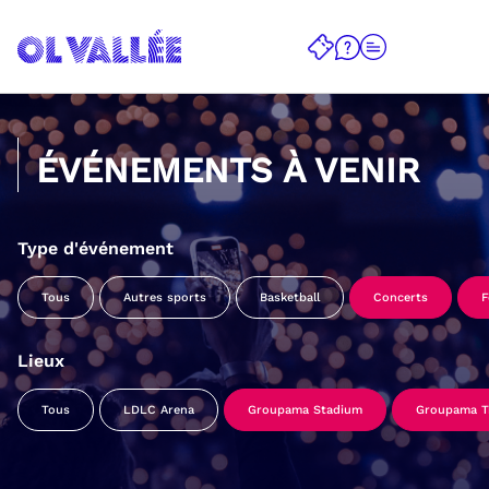
ÉVÉNEMENTS À VENIR
Type d'événement
Tous
Autres sports
Basketball
Concerts
F
Lieux
Tous
LDLC Arena
Groupama Stadium
Groupama Tr