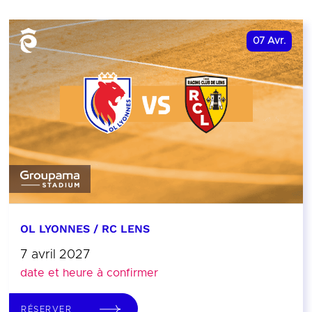
07
Avr.
OL LYONNES / RC LENS
7 avril 2027
date et heure à confirmer
RÉSERVER