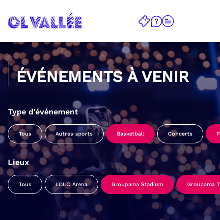
ÉVÉNEMENTS À VENIR
Type d'événement
Tous
Autres sports
Basketball
Concerts
F
Lieux
Tous
LDLC Arena
Groupama Stadium
Groupama Tr