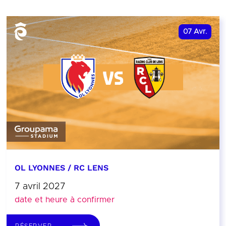
07
Avr.
OL LYONNES / RC LENS
7 avril 2027
date et heure à confirmer
RÉSERVER