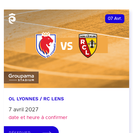
07
Avr.
OL LYONNES / RC LENS
7 avril 2027
date et heure à confirmer
RÉSERVER