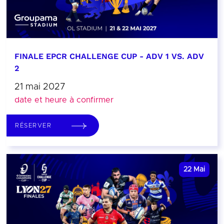
FINALE EPCR CHALLENGE CUP - ADV 1 VS. ADV
2
21 mai 2027
date et heure à confirmer
RÉSERVER
22
Mai