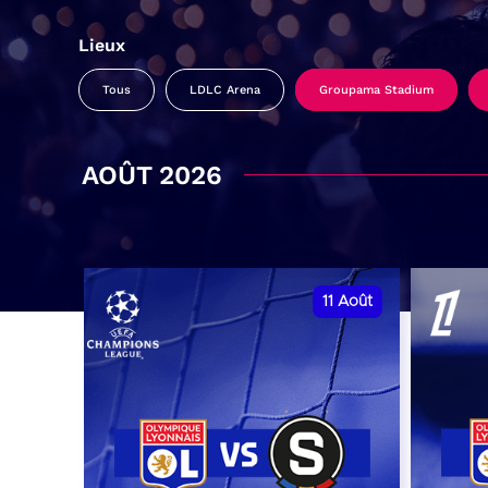
Lieux
Tous
LDLC Arena
Groupama Stadium
AOÛT 2026
11
Août