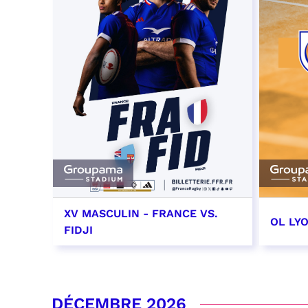
XV MASCULIN - FRANCE VS.
OL LY
FIDJI
7 novembre 2026 - 21:10
14 no
date e
RÉSERVER
DÉCEMBRE 2026
RÉSER