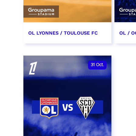
OL LYONNES / TOULOUSE FC
OL / O
3 octobre 2026
17 oc
date et heure à confirmer
date e
31
Oct.
RÉSERVER
RÉSER