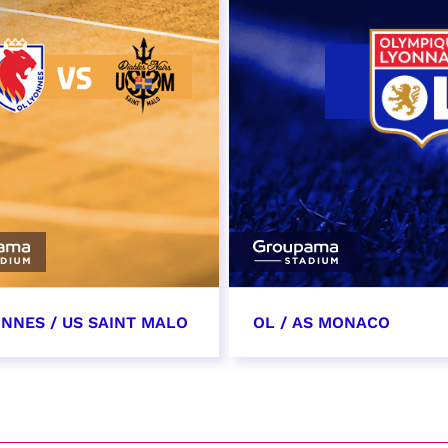
ONNES / US SAINT MALO
OL / AS MONACO
vembre 2026
28 novembre 2026
t heure à confirmer
date et heure à confirme
VER
RÉSERVER