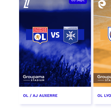
05
Sept.
OL / AJ AUXERRE
OL LYO
5 septembre 2026
12 sep