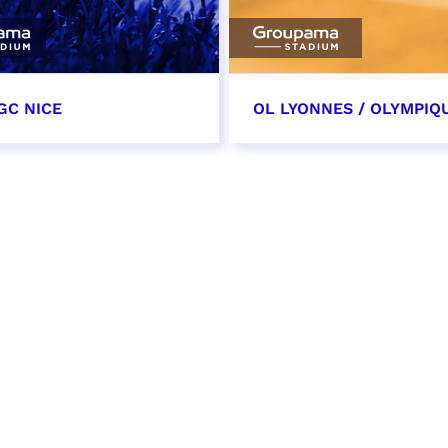
GC NICE
OL LYONNES / OLYMPIQ
tobre 2026
24 octobre 2026
t heure à confirmer
date et heure à confirme
VER
RÉSERVER