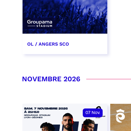
OL / ANGERS SCO
31 octobre 2026
date et heure à confirmer
NOVEMBRE 2026
RÉSERVER
07
Nov.