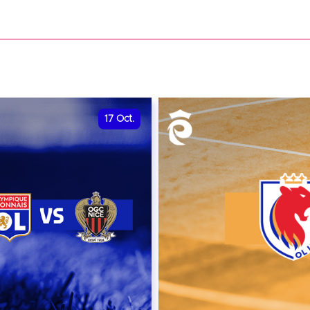
date et heure à confirme
VER
RÉSERVER
17
Oct.