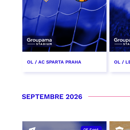
OL / AC SPARTA PRAHA
OL / L
11 août 2026 - 21:00
29 aoû
RÉSERVER
RÉSER
SEPTEMBRE 2026