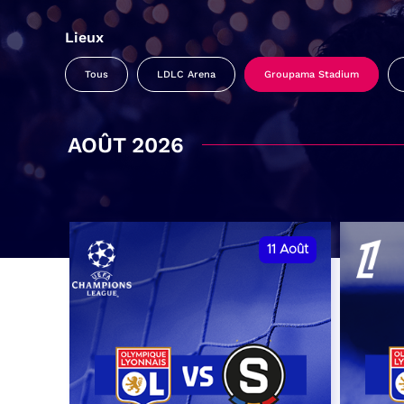
Lieux
Tous
LDLC Arena
Groupama Stadium
AOÛT 2026
11
Août