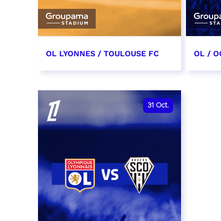
OL LYONNES / TOULOUSE FC
OL / O
3 octobre 2026
17 oc
date et heure à confirmer
date e
31
Oct.
RÉSERVER
RÉSER