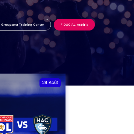
Groupama Training Center
FIDUCIAL Astéria
29
Août