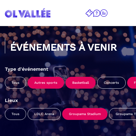
ÉVÉNEMENTS À VENIR
Type d'événement
Tous
Autres sports
Basketball
Concerts
F
Lieux
Tous
LDLC Arena
Groupama Stadium
Groupama Tr