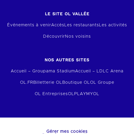
LE SITE OL VALLÉE
Événements à venir
Accès
Les restaurants
Les activités
Découvrir
Nos voisins
NOS AUTRES SITES
Accueil – Groupama Stadium
Accueil – LDLC Arena
OL.FR
Billetterie OL
Boutique OL
OL Groupe
OL Entreprises
OLPLAY
MYOL
Gérer mes cookies