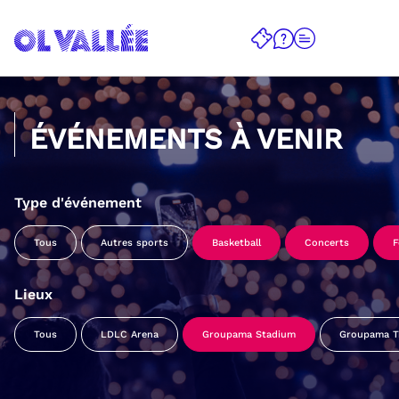
ÉVÉNEMENTS À VENIR
Type d'événement
Tous
Autres sports
Basketball
Concerts
F
Lieux
Tous
LDLC Arena
Groupama Stadium
Groupama Tr