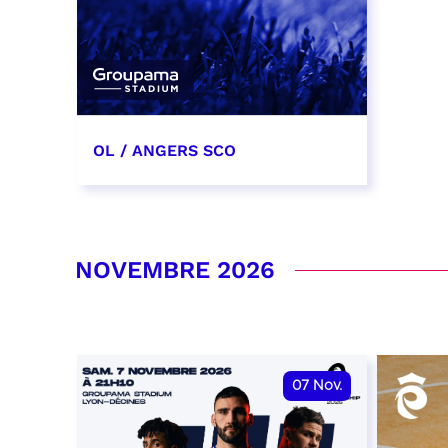
OL / ANGERS SCO
31 octobre 2026
date et heure à confirmer
NOVEMBRE 2026
RÉSERVER
07
Nov.