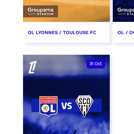
OL LYONNES / TOULOUSE FC
OL / O
3 octobre 2026
17 oc
date et heure à confirmer
date e
31
Oct.
RÉSERVER
RÉSER