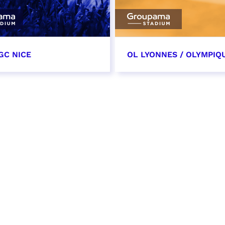
GC NICE
OL LYONNES / OLYMPIQ
tobre 2026
24 octobre 2026
t heure à confirmer
date et heure à confirme
VER
RÉSERVER