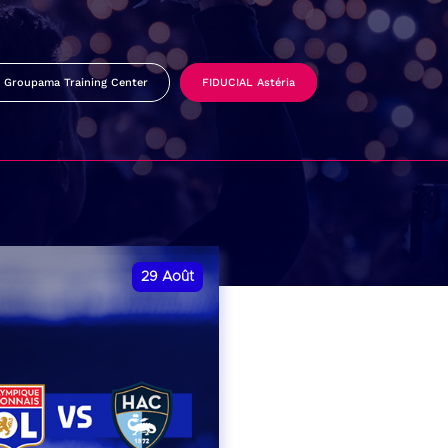
Groupama Training Center
FIDUCIAL Astéria
29
Août