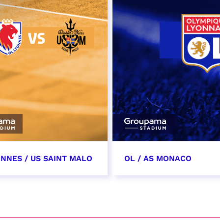
ONNES / US SAINT MALO
OL / AS MONACO
vembre 2026
28 novembre 2026
t heure à confirmer
date et heure à confirme
VER
RÉSERVER