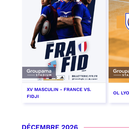
XV MASCULIN - FRANCE VS.
OL LY
FIDJI
7 novembre 2026 - 21:10
14 no
date e
RÉSERVER
DÉCEMBRE 2026
RÉSER