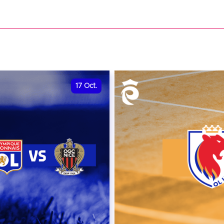
date et heure à confirme
VER
RÉSERVER
17
Oct.