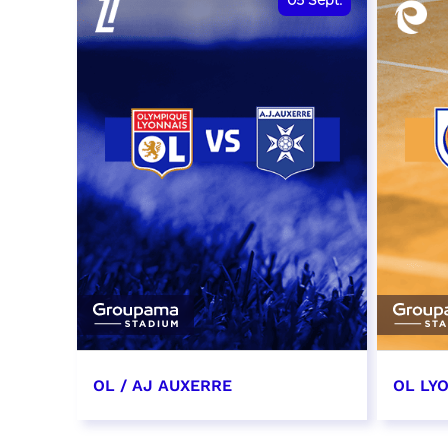
05
Sept.
OL / AJ AUXERRE
OL LYO
5 septembre 2026
12 sep