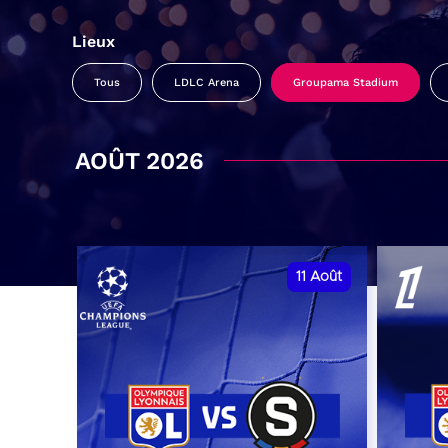
Lieux
Tous
LDLC Arena
Groupama Stadium
AOÛT 2026
11
Août