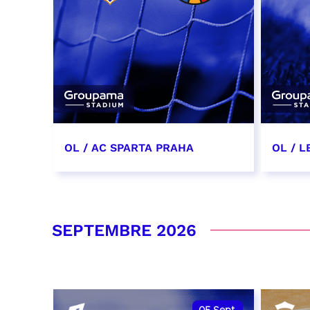
OL / AC SPARTA PRAHA
OL / L
11 août 2026 - 21:00
29 aoû
RÉSERVER
RÉSER
SEPTEMBRE 2026