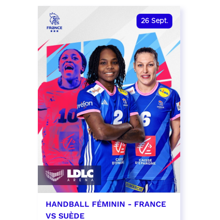
date et heure à confirmer
RÉSER
26
Sept.
RÉSERVER
HANDBALL FÉMININ - FRANCE
VS SUÈDE