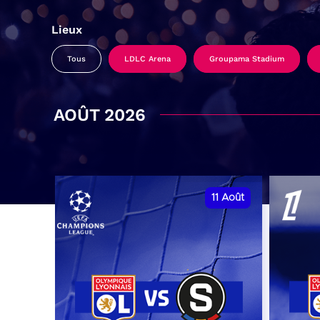
Lieux
Tous
LDLC Arena
Groupama Stadium
AOÛT 2026
11
Août