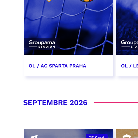
OL / AC SPARTA PRAHA
OL / L
11 août 2026 - 21:00
29 aoû
RÉSERVER
RÉSER
SEPTEMBRE 2026