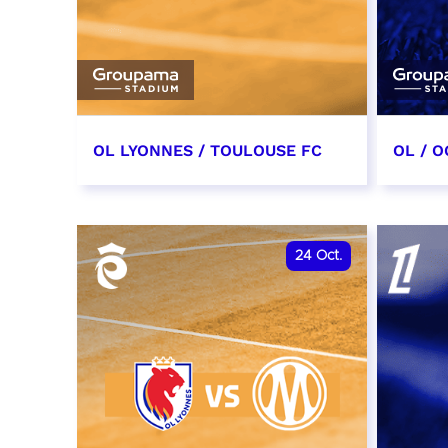
OL LYONNES / TOULOUSE FC
OL / O
3 octobre 2026
17 oc
date et heure à confirmer
date e
24
Oct.
RÉSERVER
RÉSER