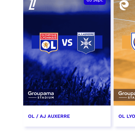
05
Sept.
OL / AJ AUXERRE
OL LYO
5 septembre 2026
12 sep