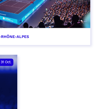
-RHÔNE-ALPES
0
31
Oct.