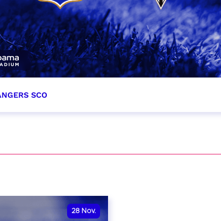
 ANGERS SCO
tobre 2026
et heure à confirmer
VER
28
Nov.