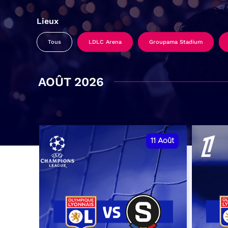
Lieux
Tous
LDLC Arena
Groupama Stadium
AOÛT 2026
11
Août