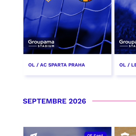
OL / AC SPARTA PRAHA
OL / L
11 août 2026 - 21:00
29 aoû
RÉSERVER
RÉSER
SEPTEMBRE 2026