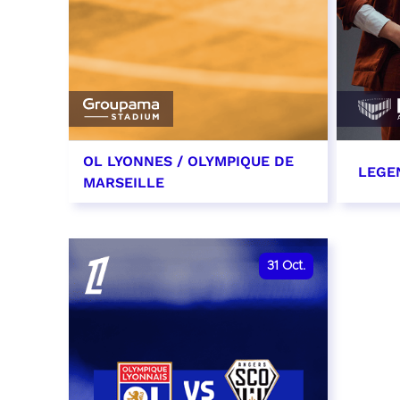
OL LYONNES / OLYMPIQUE DE
LEGE
MARSEILLE
24 octobre 2026
29 oc
date et heure à confirmer
RÉSER
31
Oct.
RÉSERVER