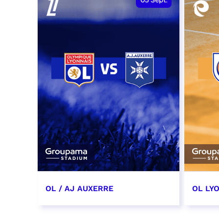
05
Sept.
OL / AJ AUXERRE
OL LYO
5 septembre 2026
12 sep