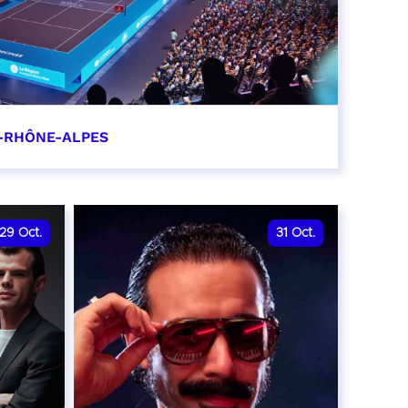
-RHÔNE-ALPES
0
29
Oct.
31
Oct.