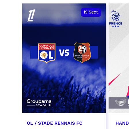
date et heure à confirmer
RÉSER
19
Sept.
RÉSERVER
OL / STADE RENNAIS FC
HAND