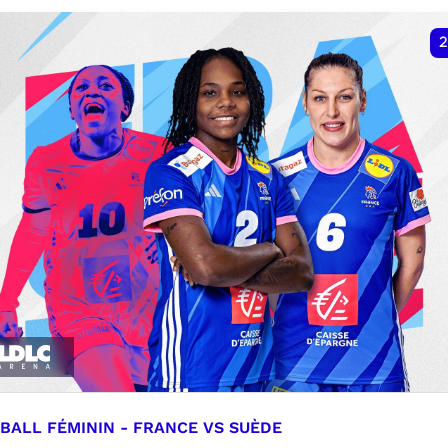
VER
RÉSERVER
2
BALL FÉMININ - FRANCE VS SUÈDE