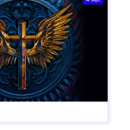
14
Sept.
20:00