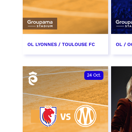
OL LYONNES / TOULOUSE FC
OL / O
3 octobre 2026
17 oc
date et heure à confirmer
date e
24
Oct.
RÉSERVER
RÉSER