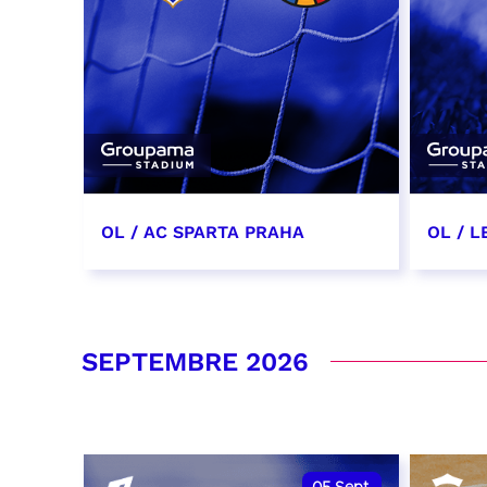
OL / AC SPARTA PRAHA
OL / L
11 août 2026 - 21:00
29 aoû
RÉSERVER
RÉSER
SEPTEMBRE 2026