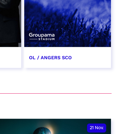
OL / ANGERS SCO
31 octobre 2026
date et heure à confirmer
RÉSERVER
21
Nov.