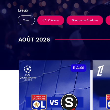
Lieux
Tous
LDLC Arena
Groupama Stadium
AOÛT 2026
11
Août