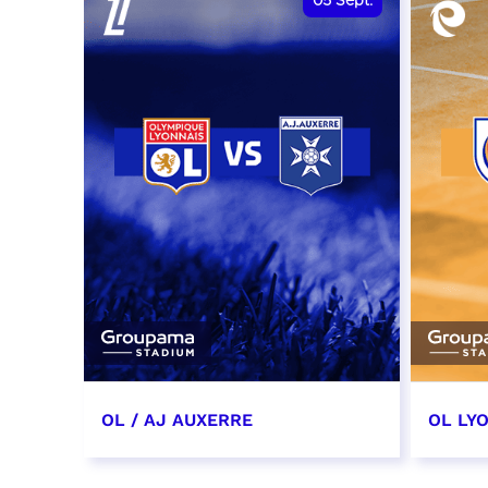
05
Sept.
OL / AJ AUXERRE
OL LYO
5 septembre 2026
12 sep