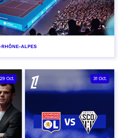
-RHÔNE-ALPES
0
29
Oct.
31
Oct.