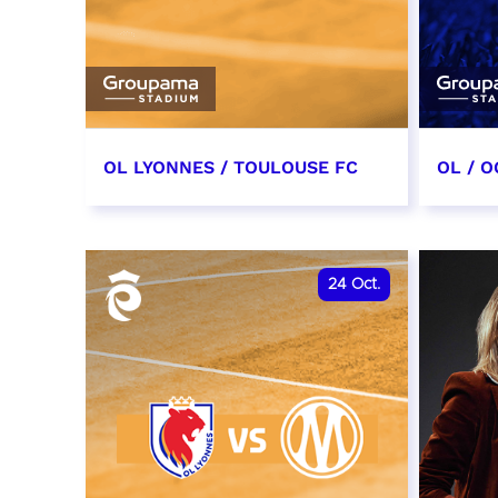
OL LYONNES / TOULOUSE FC
OL / O
3 octobre 2026
17 oc
date et heure à confirmer
date e
24
Oct.
RÉSERVER
RÉSER