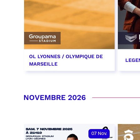
OL LYONNES / OLYMPIQUE DE
LEGE
MARSEILLE
24 octobre 2026
29 oc
date et heure à confirmer
RÉSER
NOVEMBRE 2026
RÉSERVER
07
Nov.