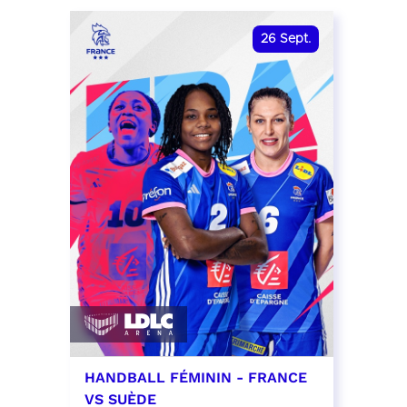
date et heure à confirmer
RÉSER
26
Sept.
RÉSERVER
HANDBALL FÉMININ - FRANCE
VS SUÈDE