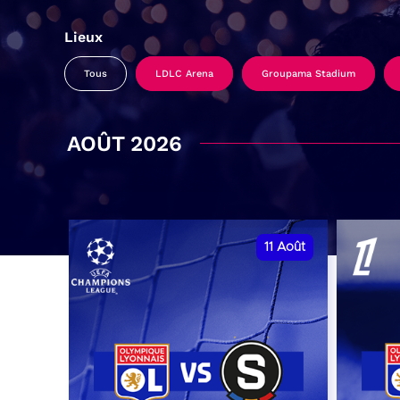
Lieux
Tous
LDLC Arena
Groupama Stadium
AOÛT 2026
11
Août