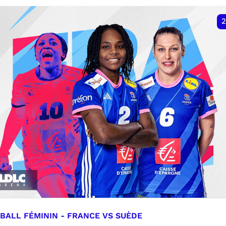
VER
RÉSERVER
2
BALL FÉMININ - FRANCE VS SUÈDE