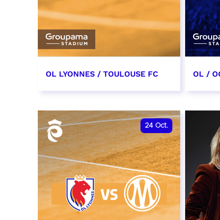
OL LYONNES / TOULOUSE FC
OL / O
3 octobre 2026
17 oc
date et heure à confirmer
date e
24
Oct.
RÉSERVER
RÉSER