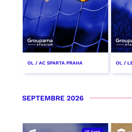
OL / AC SPARTA PRAHA
OL / L
11 août 2026 - 21:00
29 aoû
RÉSERVER
RÉSER
SEPTEMBRE 2026