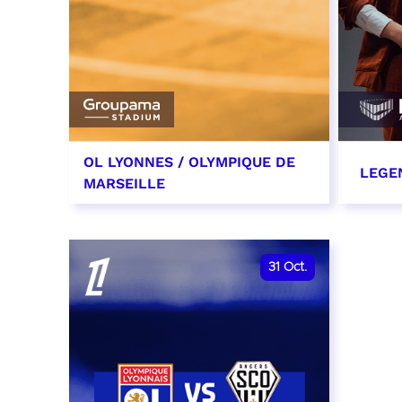
OL LYONNES / OLYMPIQUE DE
LEGE
MARSEILLE
24 octobre 2026
29 oc
date et heure à confirmer
RÉSER
31
Oct.
RÉSERVER