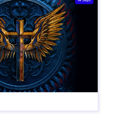
14
Sept.
20:00