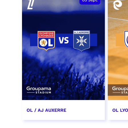
05
Sept.
OL / AJ AUXERRE
OL LYO
5 septembre 2026
12 sep