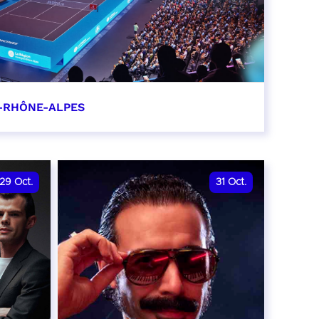
-RHÔNE-ALPES
0
29
Oct.
31
Oct.