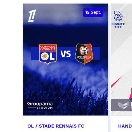
date et heure à confirmer
RÉSER
19
Sept.
RÉSERVER
OL / STADE RENNAIS FC
HAND