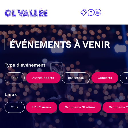
ÉVÉNEMENTS À VENIR
Type d'événement
Tous
Autres sports
Basketball
Concerts
F
Lieux
Tous
LDLC Arena
Groupama Stadium
Groupama Tr