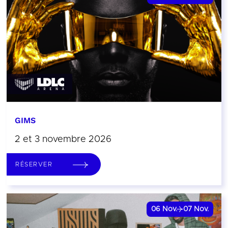
GIMS
2 et 3 novembre 2026
RÉSERVER
06
Nov.
07
Nov.