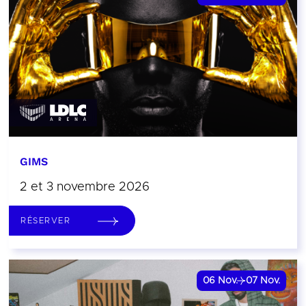
GIMS
2 et 3 novembre 2026
RÉSERVER
06
Nov.
07
Nov.