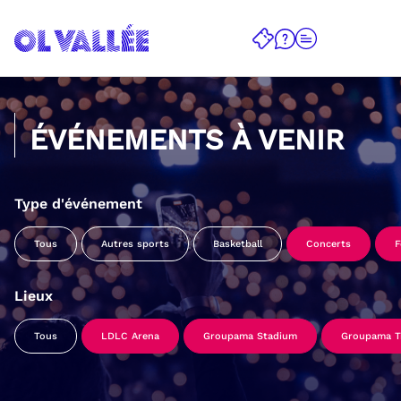
ÉVÉNEMENTS À VENIR
Type d'événement
Tous
Autres sports
Basketball
Concerts
F
Lieux
Tous
LDLC Arena
Groupama Stadium
Groupama Tr