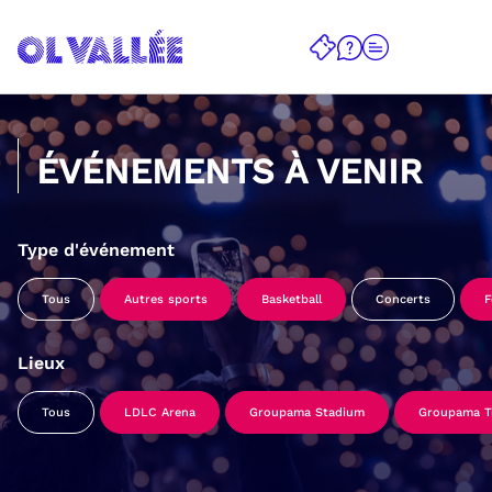
ÉVÉNEMENTS À VENIR
Type d'événement
Tous
Autres sports
Basketball
Concerts
F
Lieux
Tous
LDLC Arena
Groupama Stadium
Groupama Tr