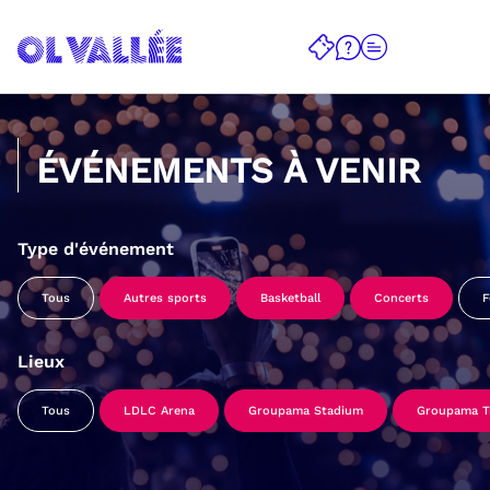
ÉVÉNEMENTS À VENIR
Type d'événement
Tous
Autres sports
Basketball
Concerts
F
Lieux
Tous
LDLC Arena
Groupama Stadium
Groupama Tr