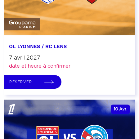
OL LYONNES / RC LENS
7 avril 2027
date et heure à confirmer
RÉSERVER
10
Avr.