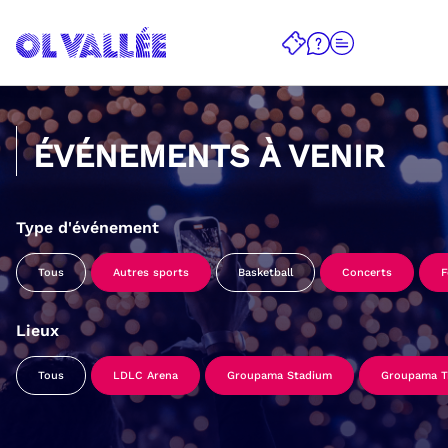
ÉVÉNEMENTS À VENIR
Type d'événement
Tous
Autres sports
Basketball
Concerts
F
Lieux
Tous
LDLC Arena
Groupama Stadium
Groupama Tr