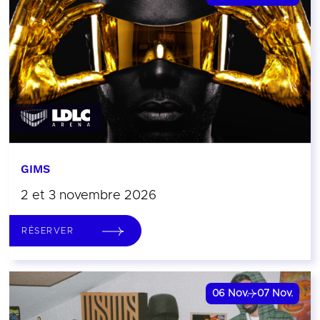
GIMS
2 et 3 novembre 2026
RÉSERVER
06
Nov.
07
Nov.