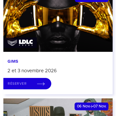
GIMS
2 et 3 novembre 2026
RÉSERVER
06
Nov.
07
Nov.