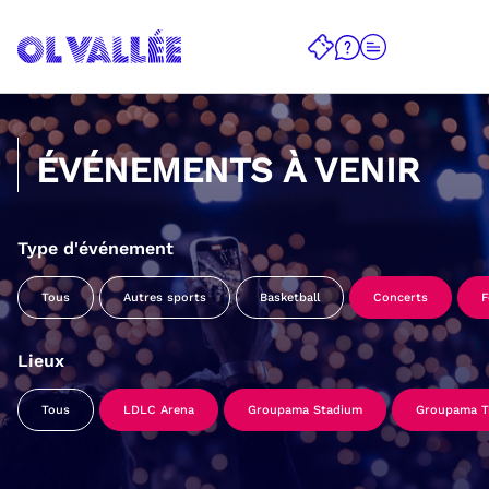
ÉVÉNEMENTS À VENIR
Type d'événement
Tous
Autres sports
Basketball
Concerts
F
Lieux
Tous
LDLC Arena
Groupama Stadium
Groupama Tr