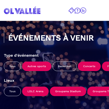
ÉVÉNEMENTS À VENIR
Type d'événement
Tous
Autres sports
Basketball
Concerts
F
Lieux
Tous
LDLC Arena
Groupama Stadium
Groupama Tr