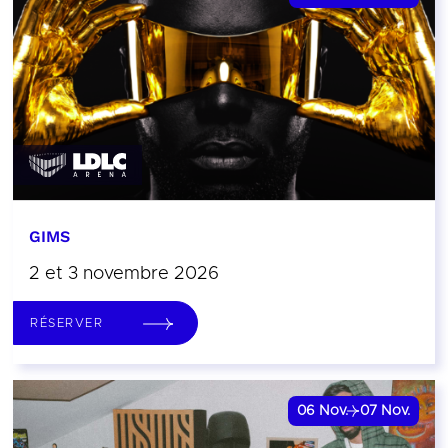
GIMS
2 et 3 novembre 2026
RÉSERVER
06
Nov.
07
Nov.