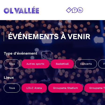
ÉVÉNEMENTS À VENIR
Type d'événement
Tous
Autres sports
Basketball
Concerts
F
Lieux
Tous
LDLC Arena
Groupama Stadium
Groupama Tr