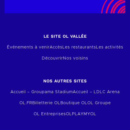
LE SITE OL VALLÉE
Événements à venir
Accès
Les restaurants
Les activités
Découvrir
Nos voisins
NOS AUTRES SITES
Accueil – Groupama Stadium
Accueil – LDLC Arena
OL.FR
Billetterie OL
Boutique OL
OL Groupe
OL Entreprises
OLPLAY
MYOL