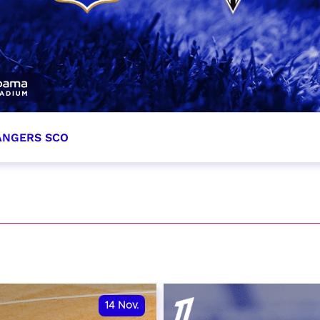
 ANGERS SCO
tobre 2026
et heure à confirmer
VER
14
Nov.