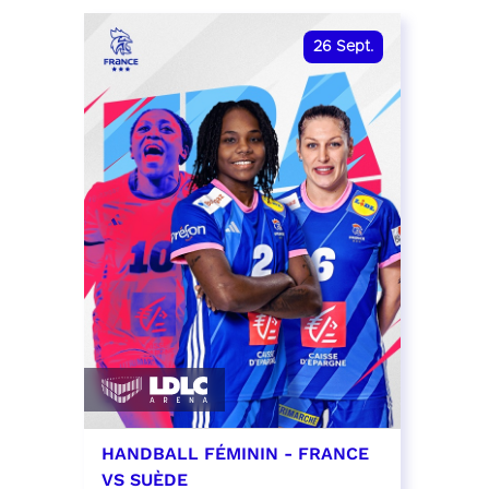
date et heure à confirmer
RÉSER
26
Sept.
RÉSERVER
HANDBALL FÉMININ - FRANCE
VS SUÈDE