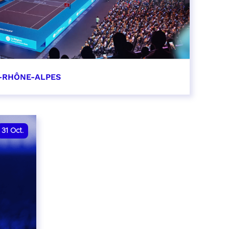
-RHÔNE-ALPES
0
31
Oct.