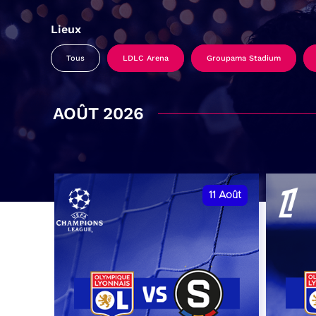
Lieux
Tous
LDLC Arena
Groupama Stadium
AOÛT 2026
11
Août