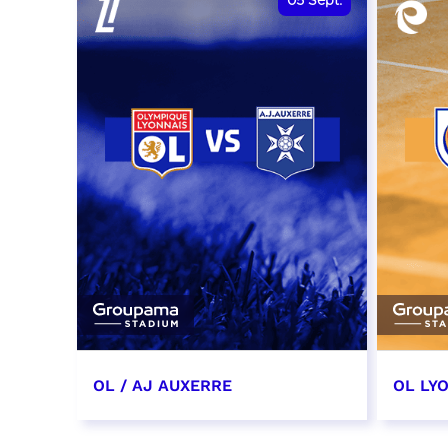
05
Sept.
OL / AJ AUXERRE
OL LYO
5 septembre 2026
12 sep