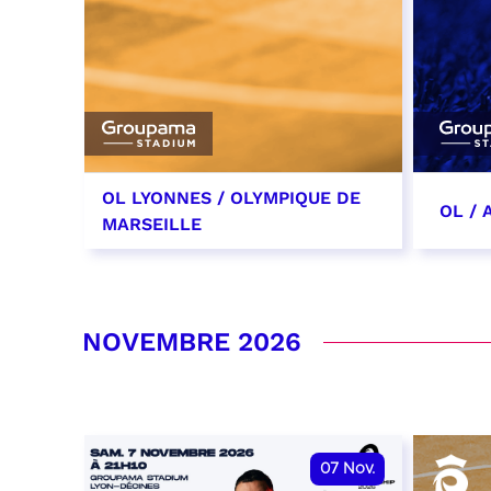
OL LYONNES / OLYMPIQUE DE
OL /
MARSEILLE
24 octobre 2026
31 oc
date et heure à confirmer
date 
NOVEMBRE 2026
RÉSERVER
RÉSER
07
Nov.