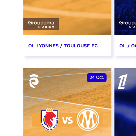
OL LYONNES / TOULOUSE FC
OL / O
3 octobre 2026
17 oc
date et heure à confirmer
date e
24
Oct.
RÉSERVER
RÉSER