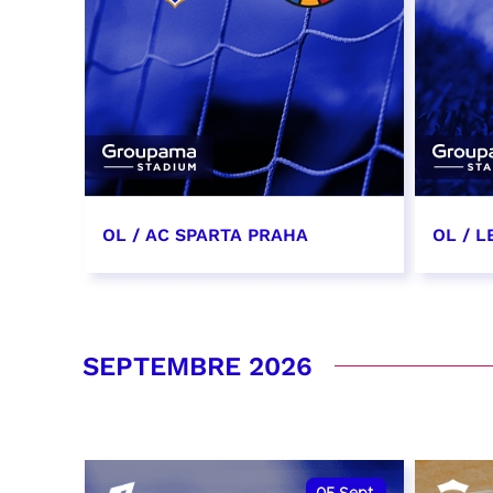
OL / AC SPARTA PRAHA
OL / L
11 août 2026 - 21:00
29 aoû
RÉSERVER
RÉSER
SEPTEMBRE 2026