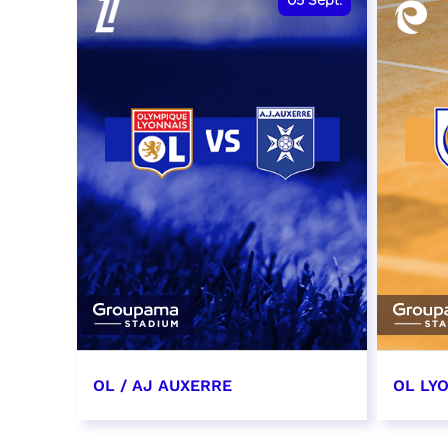
05
Sept.
OL / AJ AUXERRE
OL LYO
5 septembre 2026
12 sep