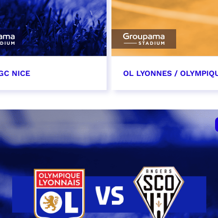
GC NICE
OL LYONNES / OLYMPIQ
tobre 2026
24 octobre 2026
t heure à confirmer
date et heure à confirme
VER
RÉSERVER