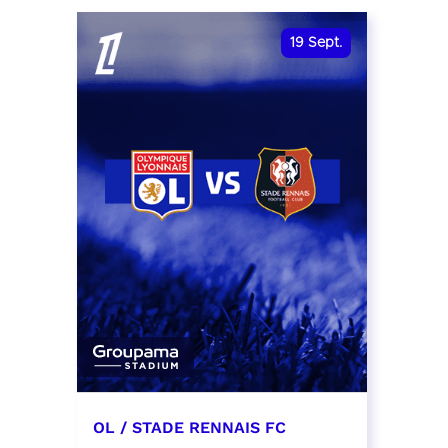
date et heure à confirmer
RÉSER
19
Sept.
RÉSERVER
OL / STADE RENNAIS FC