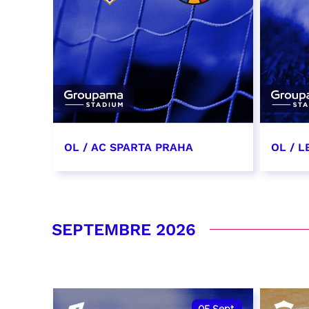
OL / AC SPARTA PRAHA
OL / L
11 août 2026 - 21:00
29 aoû
RÉSERVER
RÉSER
SEPTEMBRE 2026