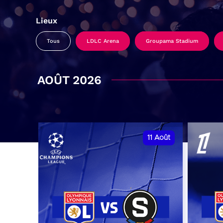
Lieux
Tous
LDLC Arena
Groupama Stadium
AOÛT 2026
11
Août