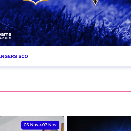
 ANGERS SCO
tobre 2026
et heure à confirmer
VER
06
Nov.
07
Nov.