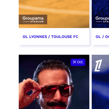
OL LYONNES / TOULOUSE FC
OL / O
3 octobre 2026
17 oc
date et heure à confirmer
date e
31
Oct.
RÉSERVER
RÉSER