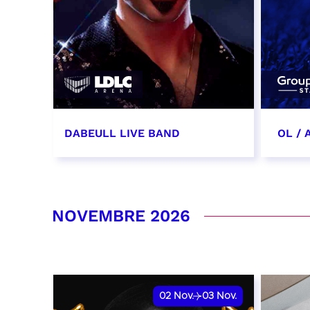
DABEULL LIVE BAND
OL /
31 octobre 2026 - 20:00
31 oc
date 
RÉSERVER
NOVEMBRE 2026
RÉSER
02
Nov.
03
Nov.