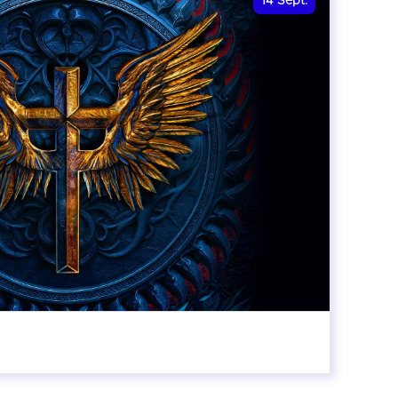
14
Sept.
20:00