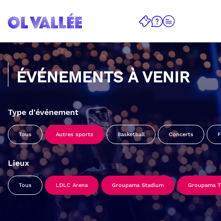
ÉVÉNEMENTS À VENIR
Type d'événement
Tous
Autres sports
Basketball
Concerts
F
Lieux
Tous
LDLC Arena
Groupama Stadium
Groupama Tr