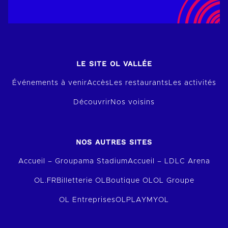
LE SITE OL VALLÉE
Événements à venir
Accès
Les restaurants
Les activités
Découvrir
Nos voisins
NOS AUTRES SITES
Accueil – Groupama Stadium
Accueil – LDLC Arena
OL.FR
Billetterie OL
Boutique OL
OL Groupe
OL Entreprises
OLPLAY
MYOL