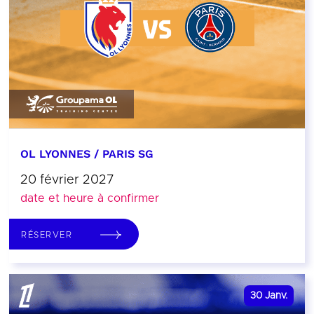
OL LYONNES / PARIS SG
20 février 2027
date et heure à confirmer
RÉSERVER
30
Janv.