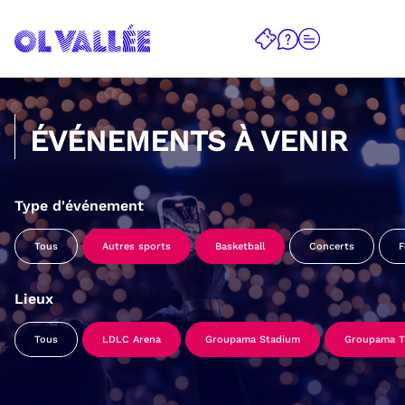
ÉVÉNEMENTS À VENIR
Type d'événement
Tous
Autres sports
Basketball
Concerts
F
Lieux
Tous
LDLC Arena
Groupama Stadium
Groupama Tr