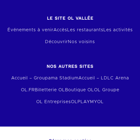
LE SITE OL VALLÉE
Événements à venir
Accès
Les restaurants
Les activités
Découvrir
Nos voisins
NOS AUTRES SITES
Accueil – Groupama Stadium
Accueil – LDLC Arena
OL.FR
Billetterie OL
Boutique OL
OL Groupe
OL Entreprises
OLPLAY
MYOL