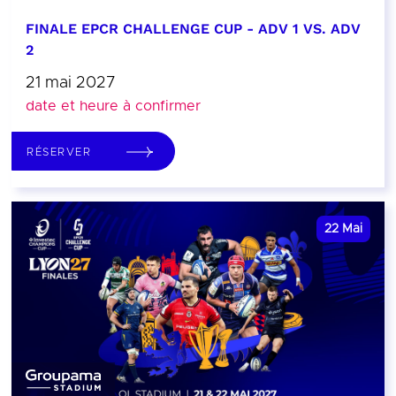
FINALE EPCR CHALLENGE CUP - ADV 1 VS. ADV
2
21 mai 2027
date et heure à confirmer
RÉSERVER
22
Mai