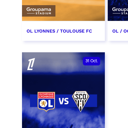
OL LYONNES / TOULOUSE FC
OL / O
3 octobre 2026
17 oc
date et heure à confirmer
date e
31
Oct.
RÉSERVER
RÉSER