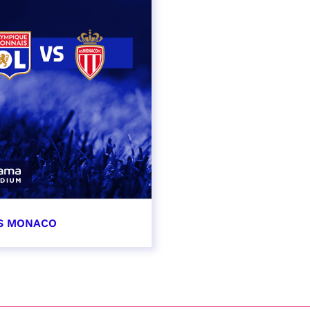
AS MONACO
vembre 2026
t heure à confirmer
VER