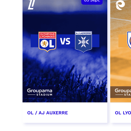
05
Sept.
OL / AJ AUXERRE
OL LYO
5 septembre 2026
12 sep