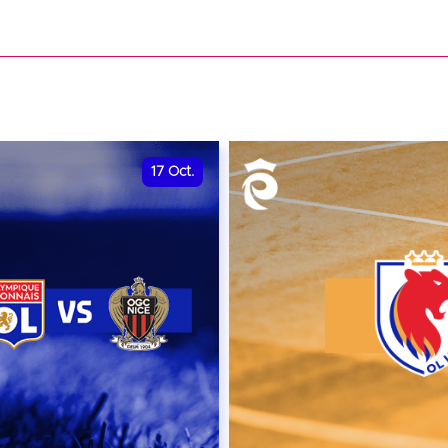
date et heure à confirme
VER
RÉSERVER
17
Oct.