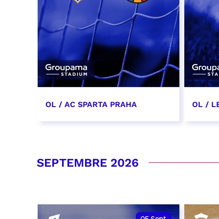
OL / AC SPARTA PRAHA
OL / L
11 août 2026 - 21:00
29 aoû
RÉSERVER
RÉSER
SEPTEMBRE 2026