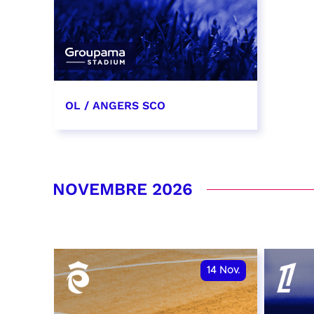
OL / ANGERS SCO
31 octobre 2026
date et heure à confirmer
NOVEMBRE 2026
RÉSERVER
14
Nov.