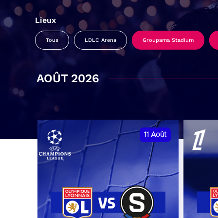
Lieux
Tous
LDLC Arena
Groupama Stadium
AOÛT 2026
11
Août