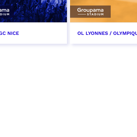
GC NICE
OL LYONNES / OLYMPIQ
tobre 2026
24 octobre 2026
t heure à confirmer
date et heure à confirme
VER
RÉSERVER