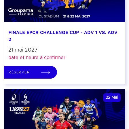
FINALE EPCR CHALLENGE CUP - ADV 1 VS. ADV
2
21 mai 2027
date et heure à confirmer
RÉSERVER
22
Mai