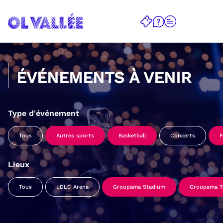
ÉVÉNEMENTS À VENIR
Type d'événement
Tous
Autres sports
Basketball
Concerts
F
Lieux
Tous
LDLC Arena
Groupama Stadium
Groupama Tr