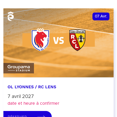
07
Avr.
OL LYONNES / RC LENS
7 avril 2027
date et heure à confirmer
RÉSERVER