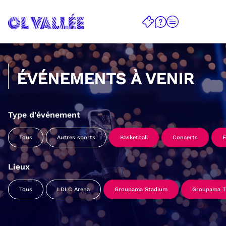
ÉVÉNEMENTS À VENIR
Type d'événement
Tous
Autres sports
Basketball
Concerts
F
Lieux
Tous
LDLC Arena
Groupama Stadium
Groupama Tr