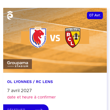
07
Avr.
OL LYONNES / RC LENS
7 avril 2027
date et heure à confirmer
RÉSERVER