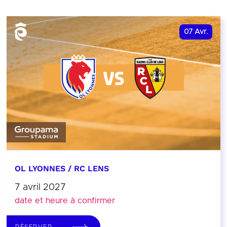
07
Avr.
OL LYONNES / RC LENS
7 avril 2027
date et heure à confirmer
RÉSERVER