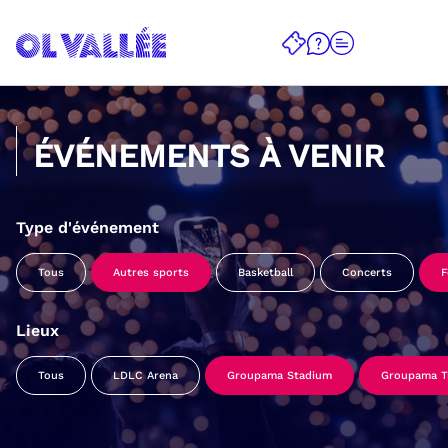
ÉVÉNEMENTS À VENIR
Type d'événement
Tous
Autres sports
Basketball
Concerts
F
Lieux
Tous
LDLC Arena
Groupama Stadium
Groupama Tr