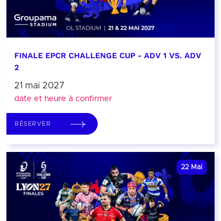
FINALE EPCR CHALLENGE CUP - ADV 1 VS. ADV
2
21 mai 2027
date et heure à confirmer
RÉSERVER
22
Mai