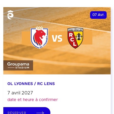
07
Avr.
OL LYONNES / RC LENS
7 avril 2027
date et heure à confirmer
RÉSERVER