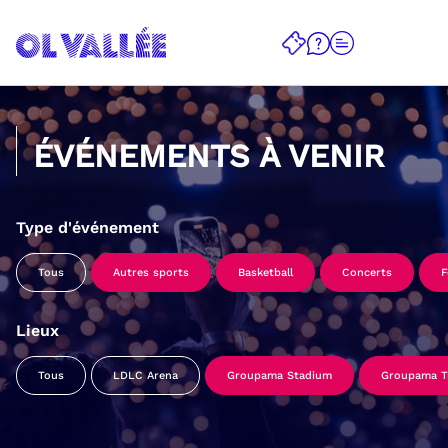
ÉVÉNEMENTS À VENIR
Type d'événement
Tous
Autres sports
Basketball
Concerts
F
Lieux
Tous
LDLC Arena
Groupama Stadium
Groupama Tr