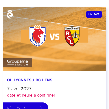
07
Avr.
OL LYONNES / RC LENS
7 avril 2027
date et heure à confirmer
RÉSERVER