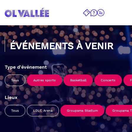
ÉVÉNEMENTS À VENIR
Type d'événement
Tous
Autres sports
Basketball
Concerts
F
Lieux
Tous
LDLC Arena
Groupama Stadium
Groupama Tr